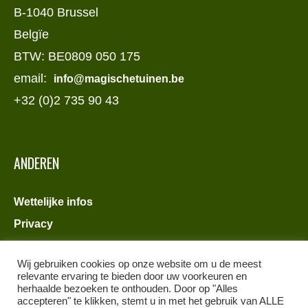
B-1040 Brussel
Belgïe
BTW: BE0809 050 175
email:
info@magischetuinen.be
+32 (0)2 735 90 43
ANDEREN
Wettelijke infos
Privacy
Wij gebruiken cookies op onze website om u de meest
relevante ervaring te bieden door uw voorkeuren en
herhaalde bezoeken te onthouden. Door op "Alles
accepteren" te klikken, stemt u in met het gebruik van ALLE