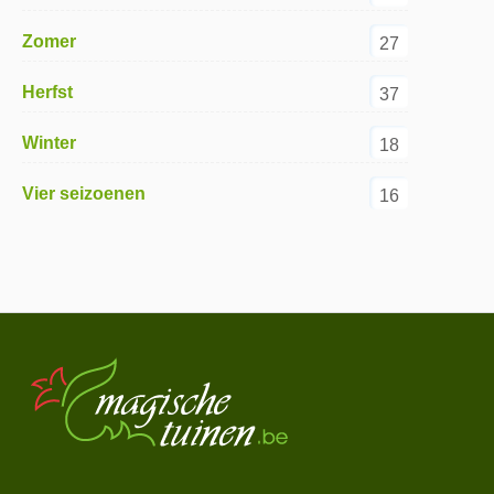
Zomer
27
Herfst
37
Winter
18
Vier seizoenen
16