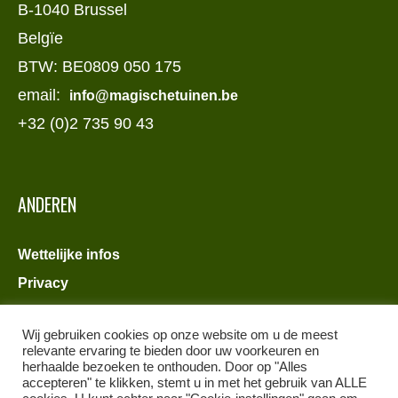
B-1040 Brussel
Belgïe
BTW: BE0809 050 175
email:
info@magischetuinen.be
+32 (0)2 735 90 43
ANDEREN
Wettelijke infos
Privacy
Wij gebruiken cookies op onze website om u de meest
relevante ervaring te bieden door uw voorkeuren en
herhaalde bezoeken te onthouden. Door op "Alles
accepteren" te klikken, stemt u in met het gebruik van ALLE